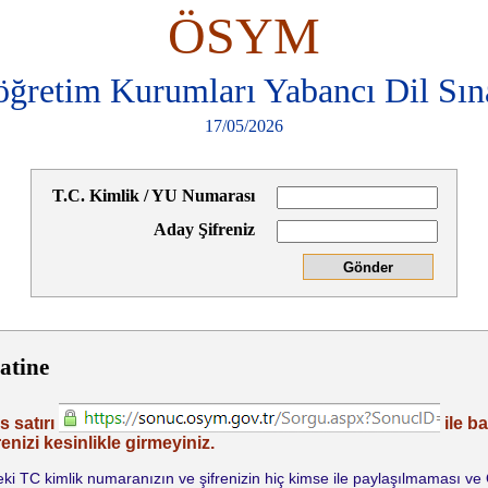
ÖSYM
öğretim Kurumları Yabancı Dil Sı
17/05/2026
T.C. Kimlik / YU Numarası
Aday Şifreniz
atine
s satırı
ile b
enizi kesinlikle girmeyiniz.
indeki TC kimlik numaranızın ve şifrenizin hiç kimse ile paylaşılmaması v