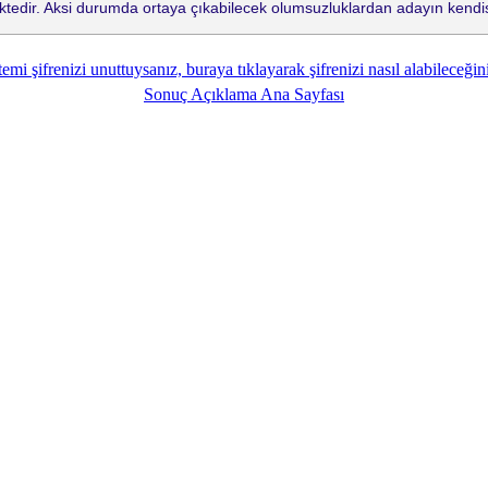
tedir. Aksi durumda ortaya çıkabilecek olumsuzluklardan adayın kendis
emi şifrenizi unuttuysanız, buraya tıklayarak şifrenizi nasıl alabileceğini
Sonuç Açıklama Ana Sayfası