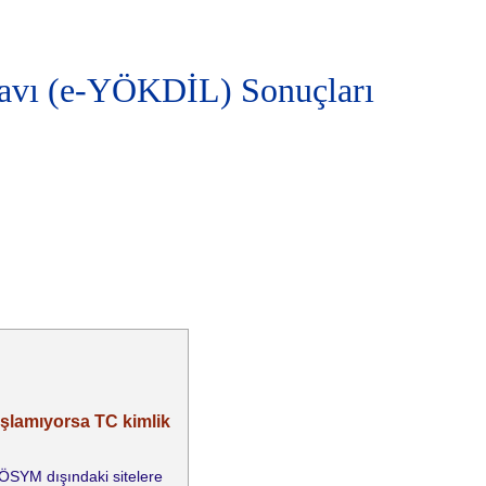
navı (e-YÖKDİL) Sonuçları
aşlamıyorsa TC kimlik
e ÖSYM dışındaki sitelere