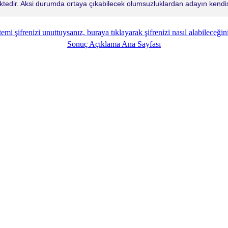
tedir. Aksi durumda ortaya çıkabilecek olumsuzluklardan adayın kendis
emi şifrenizi unuttuysanız, buraya tıklayarak şifrenizi nasıl alabileceğini
Sonuç Açıklama Ana Sayfası