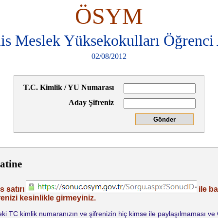
ÖSYM
is Meslek Yüksekokulları Öğrenci 
02/08/2012
T.C. Kimlik / YU Numarası
Aday Şifreniz
atine
s satırı
ile b
enizi kesinlikle girmeyiniz.
indeki TC kimlik numaranızın ve şifrenizin hiç kimse ile paylaşılmaması v