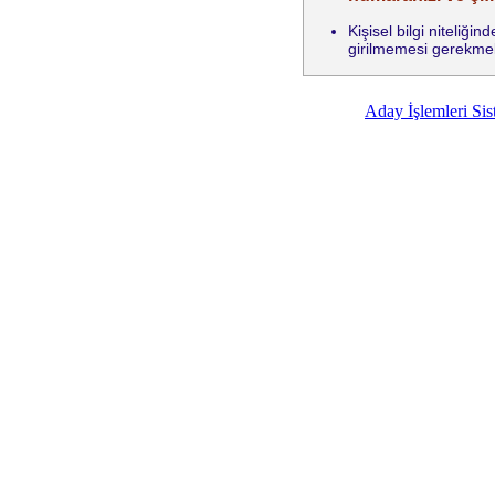
Kişisel bilgi niteliğ
girilmemesi gerekmek
Aday İşlemleri Sist