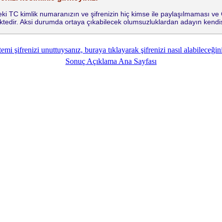
indeki TC kimlik numaranızın ve şifrenizin hiç kimse ile paylaşılmaması v
tedir. Aksi durumda ortaya çıkabilecek olumsuzluklardan adayın kendis
emi şifrenizi unuttuysanız, buraya tıklayarak şifrenizi nasıl alabileceğini
Sonuç Açıklama Ana Sayfası