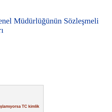
Genel Müdürlüğünün Sözleşmeli
rı
aşlamıyorsa TC kimlik