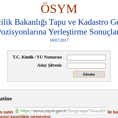
ÖSYM
ilik Bakanlığı Tapu ve Kadastro 
ozisyonlarına Yerleştirme Sonuçla
18/07/2017
T.C. Kimlik / YU Numarası
Aday Şifreniz
atine
s satırı
ile b
enizi kesinlikle girmeyiniz.