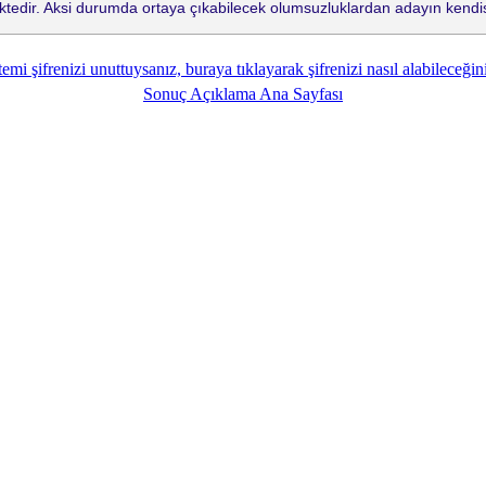
tedir. Aksi durumda ortaya çıkabilecek olumsuzluklardan adayın kendis
emi şifrenizi unuttuysanız, buraya tıklayarak şifrenizi nasıl alabileceğini
Sonuç Açıklama Ana Sayfası