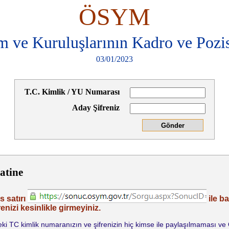
ÖSYM
e Kuruluşlarının Kadro ve Pozisy
03/01/2023
T.C. Kimlik / YU Numarası
Aday Şifreniz
atine
s satırı
ile b
enizi kesinlikle girmeyiniz.
indeki TC kimlik numaranızın ve şifrenizin hiç kimse ile paylaşılmaması v